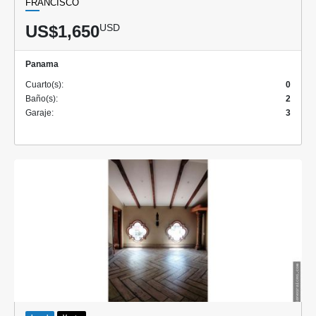
FRANCISCO
US$1,650
USD
Panama
Cuarto(s):
0
Baño(s):
2
Garaje:
3