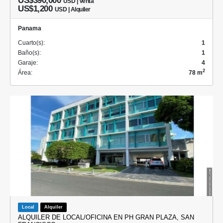
US$390,000
USD | Venta
US$1,200
USD | Alquiler
Panama
Cuarto(s):
1
Baño(s):
1
Garaje:
4
2
Área:
78 m
Local
Alquiler
ALQUILER DE LOCAL/OFICINA EN PH GRAN PLAZA, SAN