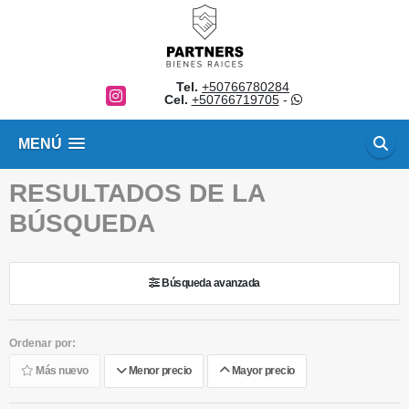
Tel.
+50766780284
Instagram
Cel.
+50766719705
-
MENÚ
RESULTADOS DE LA
BÚSQUEDA
Búsqueda avanzada
Ordenar por:
Más nuevo
Menor precio
Mayor precio