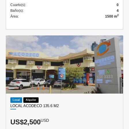
Cuarto(s):
0
Baño(s):
4
2
Área:
1500 m
Local
Alquiler
LOCAL ACODECO 135.6 M2
US$2,500
USD