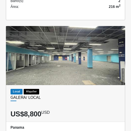
Baño(s):
2
2
Área:
216 m
Local
Alquiler
GALERA/ LOCAL
US$8,800
USD
Panama