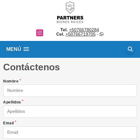
Tel.
+50766780284
Instagram
Cel.
+50766719705
-
MENÚ
Contáctenos
*
Nombre
*
Apellidos
*
Email