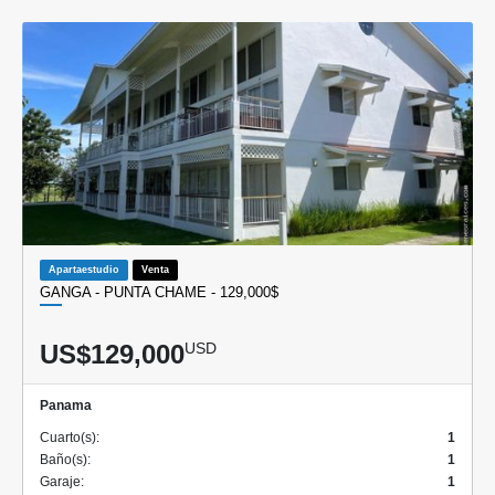
Apartaestudio
Venta
GANGA - PUNTA CHAME - 129,000$
US$129,000
USD
Panama
Cuarto(s):
1
Baño(s):
1
Garaje:
1