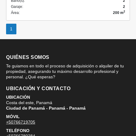
Baño(s):
2
Garaje:
2
2
Área:
200 m
1
QUIÉNES SOMOS
Te guiamos en todo el proceso de adquisición o alquiler de tu
propiedad, asegurando tu máximo desarrollo profesional y
personal. ¿Qué esperas?
UBICACIÓN Y CONTACTO
UBICACIÓN
Costa del este, Panamá
Ciudad de Panamá - Panamá - Panamá
MÓVIL
+50766719705
TELÉFONO
+50766780284