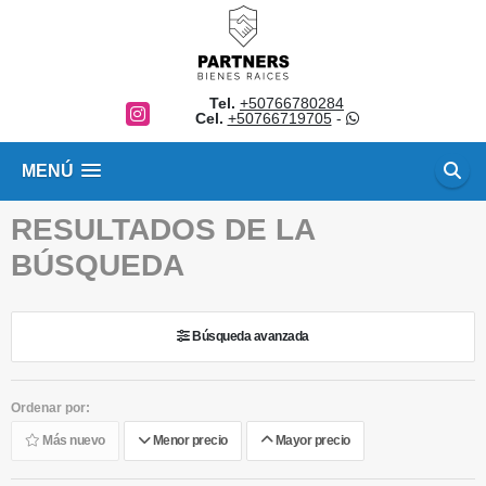
Tel.
+50766780284
Instagram
Cel.
+50766719705
-
MENÚ
RESULTADOS DE LA
BÚSQUEDA
Búsqueda avanzada
Ordenar por:
Más nuevo
Menor precio
Mayor precio