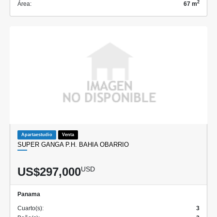
2
Área:
67 m
Apartaestudio
Venta
SUPER GANGA P.H. BAHIA OBARRIO
US$297,000
USD
Panama
Cuarto(s):
3