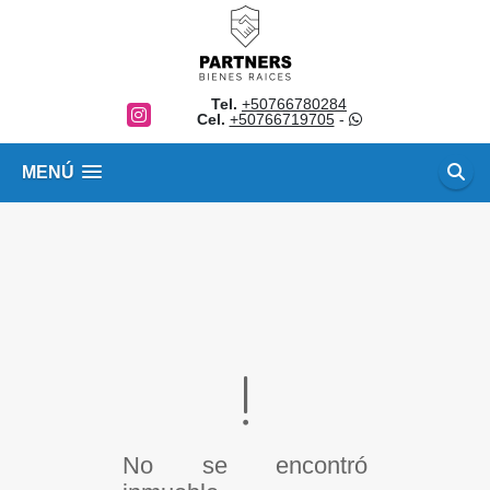
Tel.
+50766780284
Instagram
Cel.
+50766719705
-
MENÚ
No se encontró