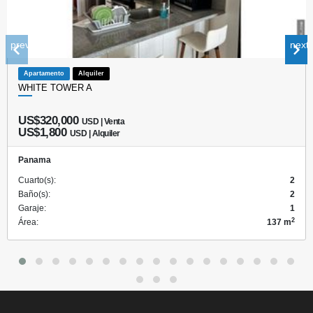
prev
next
Apartamento
Alquiler
WHITE TOWER A
US$320,000
USD | Venta
US$1,800
USD | Alquiler
Panama
Cuarto(s):
2
Baño(s):
2
Garaje:
1
2
Área:
137 m