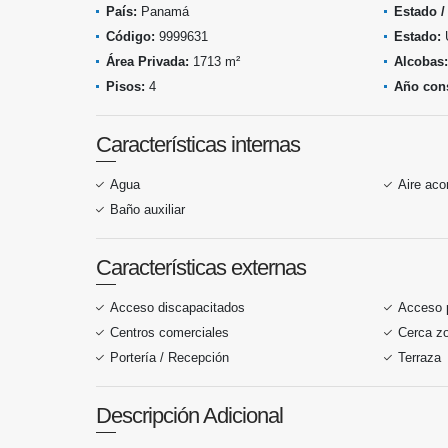
País:
Panamá
Estado /
Código:
9999631
Estado:
Área Privada:
1713 m²
Alcobas:
Pisos:
4
Año cons
Características internas
Agua
Aire aco
Baño auxiliar
Características externas
Acceso discapacitados
Acceso 
Centros comerciales
Cerca z
Portería / Recepción
Terraza
Descripción Adicional