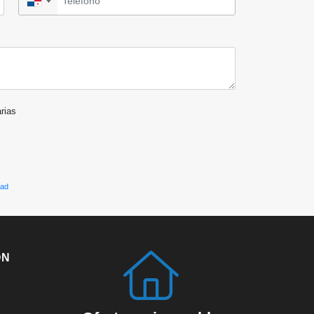
▼
arias
dad
ÓN