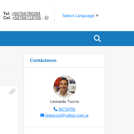
Tel.
+50766780284
am
Select Language
▼
Cel.
+50766719705
-
Contáctanos
Leonardo Tuccio
66719705
leotuccio@yahoo.com.ar