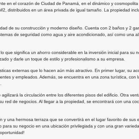
ente en el corazón de Ciudad de Panamá, en el dinámico y cosmopolit
M2, distribuidos en un área privada de igual tamaño. La propiedad incl
 calidad de su construcción y moderno diseño. Cuenta con 2 baños y 2 g
istemas de seguridad como agua y aire acondicionado, así como una ala
o que significa un ahorro considerable en la inversión inicial para su 
lizado y darle un toque de estilo y profesionalismo a su empresa.
rísticas externas que lo hacen aún más atractivo. En primer lugar, su
lientes y empleados. Además, se encuentra en una zona turística, con
.
gilizará la circulación entre los diferentes pisos del edificio. Otra ve
su red de negocios. Al llegar a la propiedad, se encontrará con una coch
ón y una hermosa terraza que se convertirá en el lugar favorito de sus
o para su negocio en una ubicación privilegiada y con una gran varieda
oportunidad!