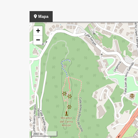
Mapa
+
−
200 m