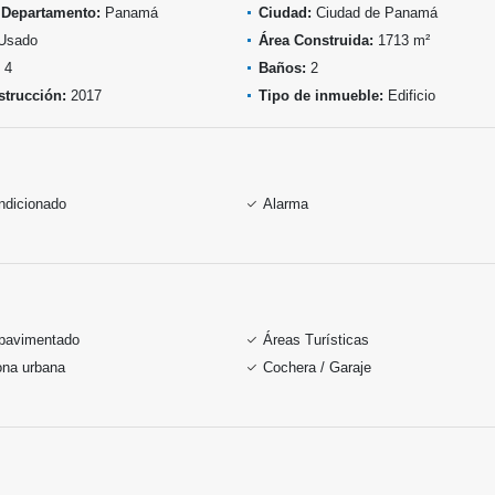
 Departamento:
Panamá
Ciudad:
Ciudad de Panamá
Usado
Área Construida:
1713 m²
4
Baños:
2
trucción:
2017
Tipo de inmueble:
Edificio
ndicionado
Alarma
pavimentado
Áreas Turísticas
ona urbana
Cochera / Garaje