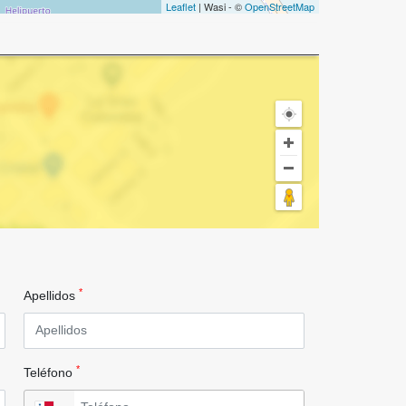
Leaflet
| Wasi - ©
OpenStreetMap
*
Apellidos
*
Teléfono