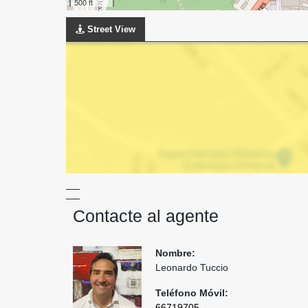
500 ft
Street View
Contacte al agente
Nombre:
Leonardo Tuccio
Teléfono Móvil:
66719705