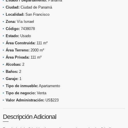
Estado / Departamento:
Panamá
Ciudad:
Ciudad de Panamá
Localidad:
San Francisco
Zona:
Vía Isrrael
Código:
7438078
Estado:
Usado
Área Construida:
111 m²
Área Terreno:
2000 m²
Área Privada:
111 m²
Alcobas:
2
Baños:
2
Garaje:
1
Tipo de inmueble:
Apartamento
Tipo de negocio:
Venta
Valor Administración:
US$223
Descripción Adicional