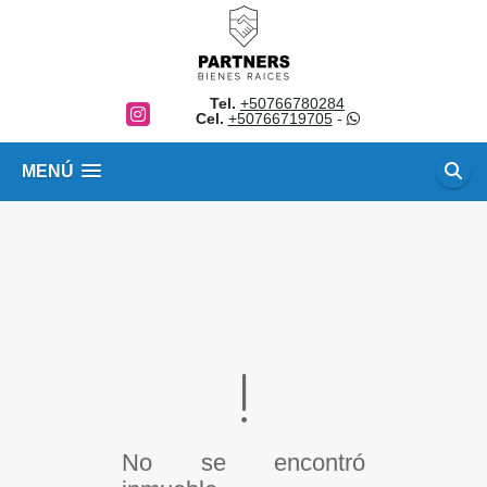
Tel.
+50766780284
Instagram
Cel.
+50766719705
-
MENÚ
No se encontró